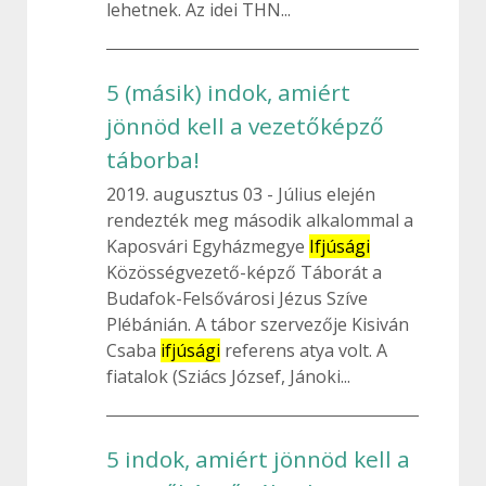
lehetnek. Az idei THN...
5 (másik) indok, amiért
jönnöd kell a vezetőképző
táborba!
2019. augusztus 03
Július elején
rendezték meg második alkalommal a
Kaposvári Egyházmegye
Ifjúsági
Közösségvezető-képző Táborát a
Budafok-Felsővárosi Jézus Szíve
Plébánián. A tábor szervezője Kisiván
Csaba
ifjúsági
referens atya volt. A
fiatalok (Sziács József, Jánoki...
5 indok, amiért jönnöd kell a