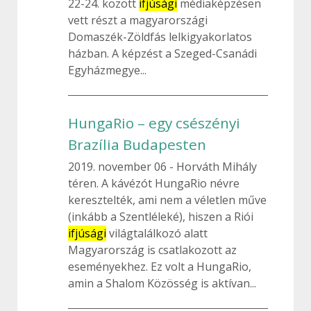
22-24. között
ifjúsági
médiaképzésen
vett részt a magyarországi
Domaszék-Zöldfás lelkigyakorlatos
házban. A képzést a Szeged-Csanádi
Egyházmegye...
HungaRio – egy csészényi
Brazília Budapesten
2019. november 06
Horváth Mihály
téren. A kávézót HungaRio névre
keresztelték, ami nem a véletlen műve
(inkább a Szentléleké), hiszen a Riói
ifjúsági
világtalálkozó alatt
Magyarország is csatlakozott az
eseményekhez. Ez volt a HungaRio,
amin a Shalom Közösség is aktívan...