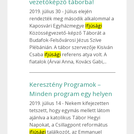
vezetőképző táborba!
2019. július 30
Július elején
rendezték meg második alkalommal a
Kaposvári Egyházmegye
Ifjúsági
Közösségvezető-képző Táborát a
Budafok-Felsővárosi Jézus Szíve
Plébánián. A tábor szervezője Kisiván
Csaba
ifjúsági
referens atya volt. A
fiatalok (Árvai Anna, Kovács Gabi,...
Keresztény Programok –
Minden program egy helyen
2019. július 14
Nekem kifejezetten
tetszett, hogy egymás mellett látom
ajánlva a katolikus Tábor Hegyi
Napokat, a Csillagpont református
ifjúsági
találkozót, az Emmanuel