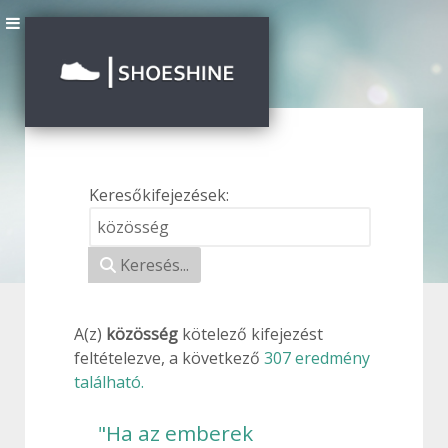
Keresőkifejezések:
Keresési űrlap
Keresés...
A(z)
közösség
kötelező
kifejezést
feltételezve, a következő
307 eredmény
található.
"Ha az emberek