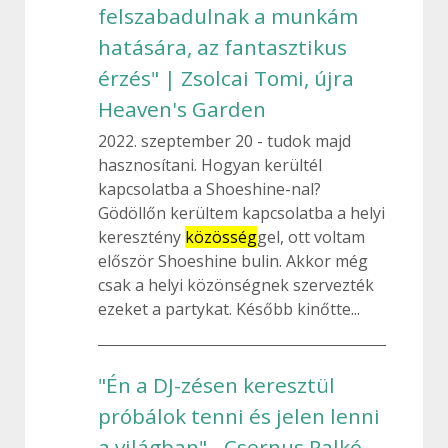
felszabadulnak a munkám
hatására, az fantasztikus
érzés" | Zsolcai Tomi, újra
Heaven's Garden
2022. szeptember 20
tudok majd
hasznosítani. Hogyan kerültél
kapcsolatba a Shoeshine-nal?
Gödöllőn kerültem kapcsolatba a helyi
keresztény
közösség
gel, ott voltam
először Shoeshine bulin. Akkor még
csak a helyi közönségnek szervezték
ezeket a partykat. Később kinőtte...
"Én a DJ-zésen keresztül
próbálok tenni és jelen lenni
a világban" - Csernus Palkó,