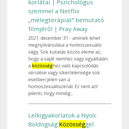
korlátai | Pszichológus
szemmel a Netflix
„melegterápiát” bemutató
filmjéről | Pray Away
2021. december 31
aminek lehet
megnyilvánulása a homoszexuális
vágy. Sok kutatás közös eleme az,
hogy a saját nemhez vagy egyáltalán
a
közösség
hez való kapcsolódás
sérülése vagy sikertelensége sok
esetben jelen van a
homoszexuálisoknál. Ez nem azt
jelenti, hogy mindig...
Lelkigyakorlatok a Nyolc
Boldogság
Közösség
gel