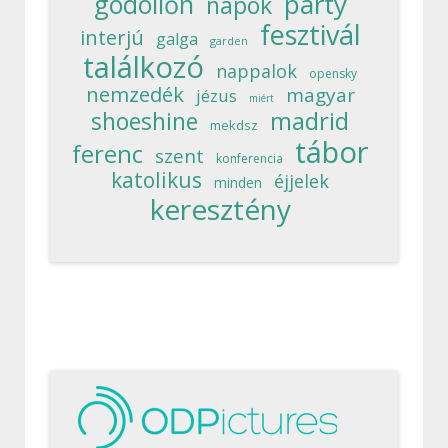
party
gödöllőn
napok
fesztivál
interjú
galga
garden
találkozó
nappalok
opensky
nemzedék
magyar
jézus
miért
madrid
shoeshine
mekdsz
tábor
ferenc
szent
konferencia
katolikus
éjjelek
minden
keresztény