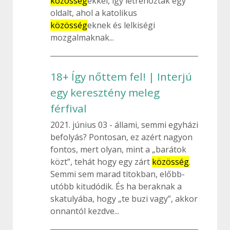
közösség
ekkel, így létrehoztak egy
oldalt, ahol a katolikus
közösség
eknek és lelkiségi
mozgalmaknak...
18+ Így nőttem fel! | Interjú
egy keresztény meleg
férfival
2021. június 03
állami, semmi egyházi
befolyás? Pontosan, ez azért nagyon
fontos, mert olyan, mint a „barátok
közt”, tehát hogy egy zárt
közösség
.
Semmi sem marad titokban, előbb-
utóbb kitudódik. És ha beraknak a
skatulyába, hogy „te buzi vagy”, akkor
onnantól kezdve...