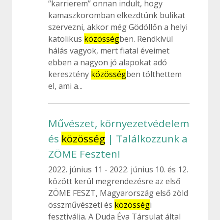
“karrierem” onnan indult, hogy
kamaszkoromban elkezdtünk bulikat
szervezni, akkor még Gödöllőn a helyi
katolikus
közösség
ben. Rendkívül
hálás vagyok, mert fiatal éveimet
ebben a nagyon jó alapokat adó
keresztény
közösség
ben tölthettem
el, ami a...
Művészet, környezetvédelem
és
közösség
| Találkozzunk a
ZÖME Feszten!
2022. június 11
2022. június 10. és 12.
között kerül megrendezésre az első
ZÖME FESZT, Magyarország első zöld
összművészeti és
közösség
i
fesztiválja. A Duda Éva Társulat által