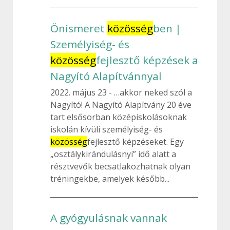
Önismeret
közösség
ben |
Személyiség- és
közösség
fejlesztő képzések a
Nagyító Alapítvánnyal
2022. május 23
…akkor neked szól a
Nagyító! A Nagyító Alapítvány 20 éve
tart elsősorban középiskolásoknak
iskolán kívüli személyiség- és
közösség
fejlesztő képzéseket. Egy
„osztálykirándulásnyi” idő alatt a
résztvevők becsatlakozhatnak olyan
tréningekbe, amelyek később...
A gyógyulásnak vannak