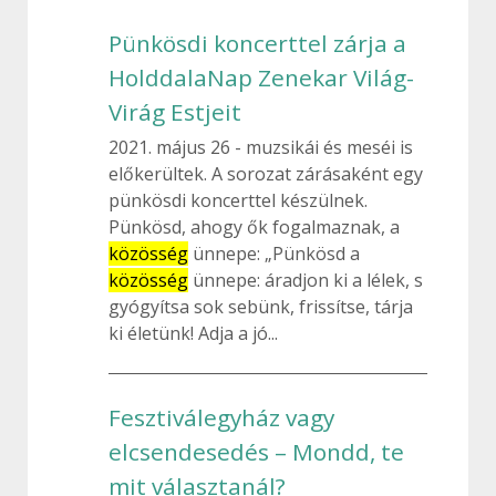
Pünkösdi koncerttel zárja a
HolddalaNap Zenekar Világ-
Virág Estjeit
2021. május 26
muzsikái és meséi is
előkerültek. A sorozat zárásaként egy
pünkösdi koncerttel készülnek.
Pünkösd, ahogy ők fogalmaznak, a
közösség
ünnepe: „Pünkösd a
közösség
ünnepe: áradjon ki a lélek, s
gyógyítsa sok sebünk, frissítse, tárja
ki életünk! Adja a jó...
Fesztiválegyház vagy
elcsendesedés – Mondd, te
mit választanál?