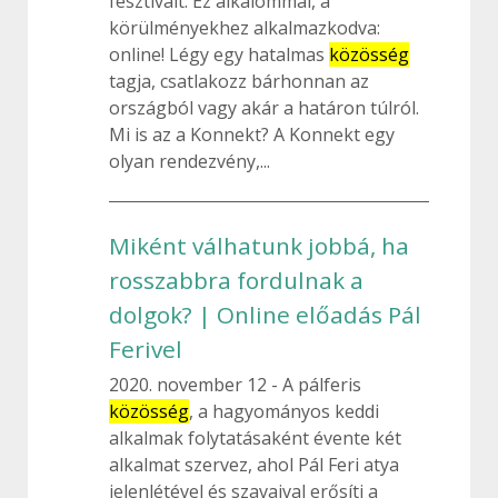
fesztivált. Ez alkalommal, a
körülményekhez alkalmazkodva:
online! Légy egy hatalmas
közösség
tagja, csatlakozz bárhonnan az
országból vagy akár a határon túlról.
Mi is az a Konnekt? A Konnekt egy
olyan rendezvény,...
Miként válhatunk jobbá, ha
rosszabbra fordulnak a
dolgok? | Online előadás Pál
Ferivel
2020. november 12
A pálferis
közösség
, a hagyományos keddi
alkalmak folytatásaként évente két
alkalmat szervez, ahol Pál Feri atya
jelenlétével és szavaival erősíti a