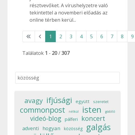
résztvevőket. A vírushelyzetre való
tekintettel a novemberi előadás az
online térben kerül...
1
2
3
4
5
6
7
8
9
Találatok
1
-
20
/
307
Keresés...
ifjúsági
avagy
együtt
szeretet
isten
commonpost
nélkül
gödöllő
koncert
videó-blog
pálferi
galgás
hogyan
adventi
közösség