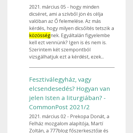
2021. március 05
hogy minden
dicséret, ami a szívből jön és célja
valóban az Ő felemelése. Az más
kérdés, hogy milyen dicsőítés tetszik a
közösség
nek. Egyáltalán figyelembe
kell ezt vennünk? Igen is és nem is.
Szerintem két szempontból
vizsgálhatjuk ezt a kérdést, ezek...
Fesztiválegyház, vagy
elcsendesedés? Hogyan van
jelen Isten a liturgiában? -
CommonPost 2021/2
2021. március 02
Prekopa Donát, a
Felház mozgalom alapítója, Martí
Zoltán, a 777blog főszerkesztője és