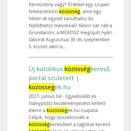
Keresztény vagy? Érdekel egy szuper
felekezetközi
közösség
, ahol egy
héten át együtt tanulhatsz és
fejlődhetsz másokkal? Akkor vár rád a
Grundación, a MEKDSZ megújult nyári
tábora! Augusztus 30. és szeptember
5. között idén is...
Új katolikus
közösség
kereső
portál született |
kozosseg
ek.hu
2021. június 04
Egyedülálló és
hiánypótló kezdeményezést keltett
életre a
kozosseg
ek.hu csapata.
Céljuk, hogy összekössék a
közösség
keresőket a tagokat kereső