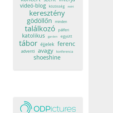
videó-blog
közösség
miért
keresztény
gödöllőn
minden
találkozó
pálferi
katolikus
együtt
garden
tábor
ferenc
éjjelek
avagy
adventi
konferencia
shoeshine