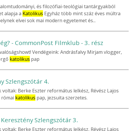
alomtudományi, és filozófiai-teológiai tantárgyakból
et alapja a
Katolikus
Egyház több mint száz éves múltra
melynek elvei sok mai modern egyetemet és...
ség? - CommonPost Filmklub - 3. rész
 valóságshowt! Vendégeink: Andrásfalvy Mirjam vlogger,
ergő
katolikus
pap
ny Szlengszótár 4.
 voltak: Berke Eszter református lelkész, Révész Lajos
d római
katolikus
pap, jezsuita szerzetes.
 Keresztény Szlengszótár 3.
 voltak: Berke Eszter református lelkész, Révész Lajos