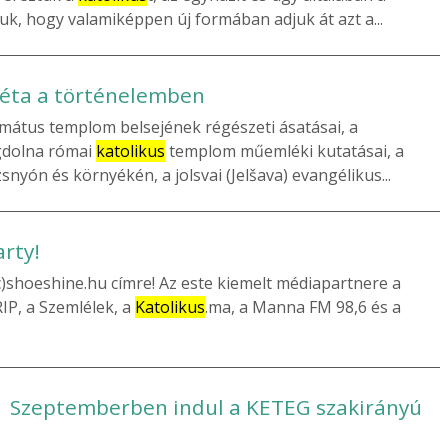
uk, hogy valamiképpen új formában adjuk át azt a...
 Séta a történelemben
ormátus templom belsejének régészeti ásatásai, a
gdolna római
katolikus
templom műemléki kutatásai, a
nyón és környékén, a jolsvai (Jelšava) evangélikus...
rty!
)shoeshine.hu címre! Az este kiemelt médiapartnere a
P, a Szemlélek, a
Katolikus
.ma, a Manna FM 98,6 és a
| Szeptemberben indul a KETEG szakirányú