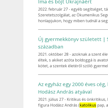
Ima és böjt Ukrajnáért
2022. február 27
egyéb segítséget, t
Szeretetszolgálat, az Ökumenikus Seg
honlapjukon, hogy miben tudnál a segí
Új gyermekkönyv született | 
században
2021. október 28
azoknak a szent élet
éltek, s akiket azóta boldoggá is avato
kötet, a szentek életéről szóló gyerme
Az egyház egy 2000 éves cég, 
Hodász András atyával
2021. július 27
Kritikus és önkritikus,
figura Hodász András (
katolikus
pap, a