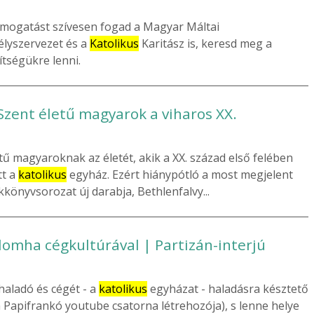
ámogatást szívesen fogad a Magyar Máltai
élyszervezet és a
Katolikus
Karitász is, keresd meg a
tségükre lenni.
Szent életű magyarok a viharos XX.
ű magyaroknak az életét, akik a XX. század első felében
tt a
katolikus
egyház. Ezért hiánypótló a most megjelent
kkönyvsorozat új darabja, Bethlenfalvy...
lomha cégkultúrával | Partizán-interjú
 haladó és cégét - a
katolikus
egyházat - haladásra késztető
 Papifrankó youtube csatorna létrehozója), s lenne helye