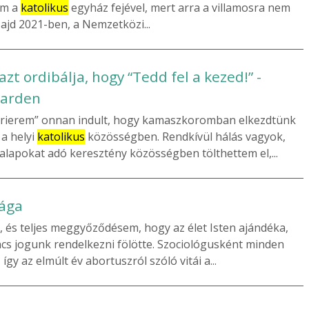
am a
katolikus
egyház fejével, mert arra a villamosra nem
 Majd 2021-ben, a Nemzetközi...
azt ordibálja, hogy “Tedd fel a kezed!” -
Garden
rrierem” onnan indult, hogy kamaszkoromban elkezdtünk
 a helyi
katolikus
közösségben. Rendkívül hálás vagyok,
alapokat adó keresztény közösségben tölthettem el,...
zága
 és teljes meggyőződésem, hogy az élet Isten ajándéka,
s jogunk rendelkezni fölötte. Szociológusként minden
gy az elmúlt év abortuszról szóló vitái a...