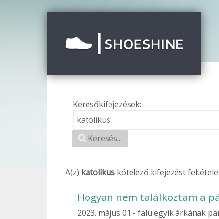
Keresőkifejezések:
Keresési űrlap
Keresés...
A(z)
katolikus
kötelező
kifejezést feltétel
Hogyan nem találkoztam a p
2023. május 01
falu egyik árkának pa