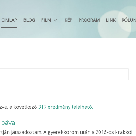
CÍMLAP
BLOG
FILM
KÉP
PROGRAM
LINK
RÓLU
ezve, a következő
317 eredmény található.
ápával
rtján játszadoztam. A gyerekkorom után a 2016-os krakkói