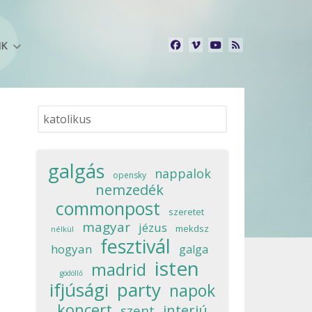
NK
Keresés...
galgás
nappalok
opensky
nemzedék
commonpost
szeretet
magyar
jézus
mekdsz
nélkül
fesztivál
hogyan
galga
isten
madrid
gödöllő
ifjúsági
party
napok
koncert
interjú
szent