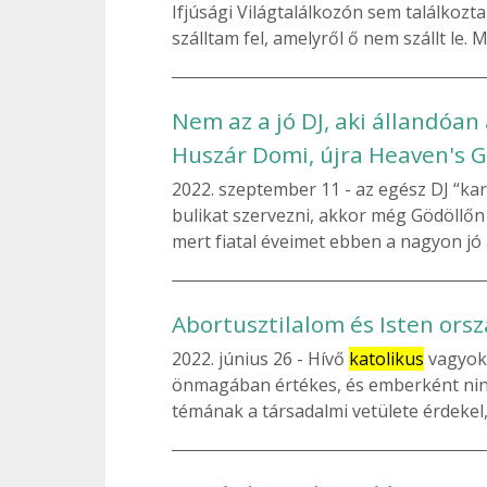
Ifjúsági Világtalálkozón sem találkozt
szálltam fel, amelyről ő nem szállt le.
Nem az a jó DJ, aki állandóan 
Huszár Domi, újra Heaven's 
2022. szeptember 11
az egész DJ “ka
bulikat szervezni, akkor még Gödöllőn
mert fiatal éveimet ebben a nagyon jó 
Abortusztilalom és Isten ors
2022. június 26
Hívő
katolikus
vagyok,
önmagában értékes, és emberként ninc
témának a társadalmi vetülete érdekel, í