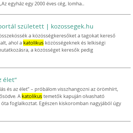
„Az egyház egy 2000 éves cég, lomha...
ortál született | kozossegek.hu
 összekössék a közösségkeresőket a tagokat kereső
alt, ahol a
katolikus
közösségeknek és lelkiségi
tatkozásra, a közösséget keresők pedig
 élet”
ás és az élet” – próbálom visszhangozni az örömhírt,
ősödve. A
katolikus
temetők kapuján olvasható
óta foglalkoztat. Egészen kiskoromban nagyjából úgy