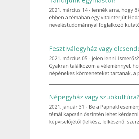
2021. március 14
lennék arra, hogy ő
ebben a témában egy vitainterjút Ho
neveléstudománnyal foglalkozó kutató 
Fesztiválegyház vagy elcsend
2021. március 05
jelen lenni. Ismerős?
Gyakran találkozom a véleménnyel, h
népénekes körmeneteket tartanak, a p
Népegyház vagy szubkultúra? –
2021. január 31
Be a Papnak! eseménys
témái kapcsán őszintén lehet kérdezni
képviselőjétől (lelkész, lelkésznő, sze