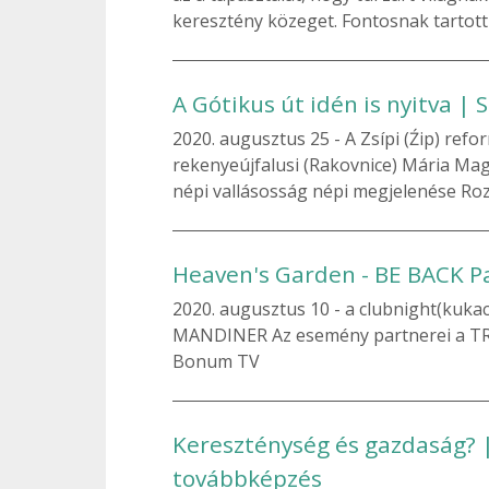
keresztény közeget. Fontosnak tartott
A Gótikus út idén is nyitva |
2020. augusztus 25
A Zsípi (Źip) ref
rekenyeújfalusi (Rakovnice) Mária Ma
népi vallásosság népi megjelenése Rozs
Heaven's Garden - BE BACK Pa
2020. augusztus 10
a clubnight(kukac
MANDINER Az esemény partnerei a TRI
Bonum TV
Kereszténység és gazdaság? 
továbbképzés