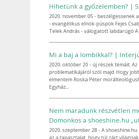
Hihetünk a győzelemben? | Sz
2020. november 05
beszélgessenek a 
- evangélikus elnök-püspök Fejes Csa
Telek András - válogatott labdarúgó A
Mi a baj a lombikkal? | Inter
2020. október 20
új részek témáit. A
problematikájáról szól majd. Hogy j
elmentem Roska Péter morálteológush
Egyház...
Nem maradunk részvétlen me
Domonkos a shoeshine.hu „ut
2020. szeptember 28
A shoeshine.hu 
az a tapasztalat, hogy túl zárt világna