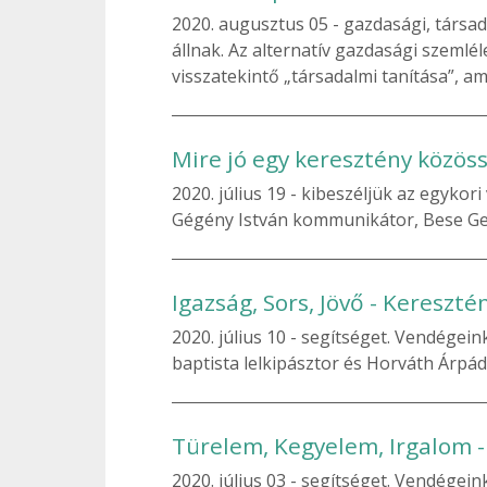
2020. augusztus 05
gazdasági, társad
állnak. Az alternatív gazdasági szemlél
visszatekintő „társadalmi tanítása”, a
Mire jó egy keresztény közös
2020. július 19
kibeszéljük az egykori
Gégény István kommunikátor, Bese G
Igazság, Sors, Jövő - Kereszté
2020. július 10
segítséget. Vendégeink
baptista lelkipásztor és Horváth Árpá
Türelem, Kegyelem, Irgalom -
2020. július 03
segítséget. Vendégeink