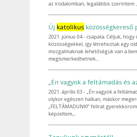
az irodalomban, legalábbis szerintem. 
Új
katolikus
közösségkereső p
2021. június 04
csapata. Céljuk, hogy
közösségekkel, így létrehoztak egy old
mozgalmaknak lehetőségük van a bemu
megismerkedhetnek...
„Én vagyok a feltámadás és az
2021. április 03
„Én vagyok a feltámad
olykor egészen halkan, máskor meger
„FELTÁMADUNK!” felirat gyerekkorom 
képzeltem,...
Tanuljunk egymástól!