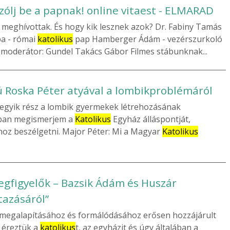
ólj be a papnak! online vitaest - ELMARAD
meghívottak. És hogy kik lesznek azok? Dr. Fabiny Tamás
ba - római
katolikus
pap Hamberger Ádám - vezérszurkoló
 moderátor: Gundel Takács Gábor Filmes stábunknak...
jú Roska Péter atyával a lombikproblémáról
z egyik rész a lombik gyermekek létrehozásának
obban megismerjem a
Katolikus
Egyház álláspontját,
oz beszélgetni. Major Péter: Mi a Magyar
Katolikus
gfigyelők – Bazsik Ádám és Huszár
azásáról”
megalapításához és formálódásához erősen hozzájárult
k éreztük a
katolikus
t, az egyházit és úgy általában a