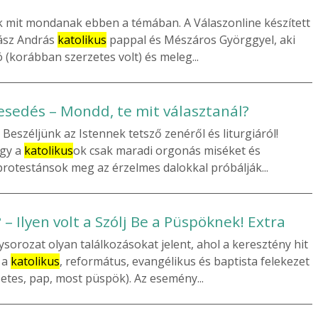
k mit mondanak ebben a témában. A Válaszonline készített
dász András
katolikus
pappal és Mészáros Györggyel, aki
(korábban szerzetes volt) és meleg...
esedés – Mondd, te mit választanál?
 Beszéljünk az Istennek tetsző zenéről és liturgiáról!
ogy a
katolikus
ok csak maradi orgonás miséket és
rotestánsok meg az érzelmes dalokkal próbálják...
 Ilyen volt a Szólj Be a Püspöknek! Extra
orozat olyan találkozásokat jelent, ahol a keresztény hit
 a
katolikus
, református, evangélikus és baptista felekezet
rzetes, pap, most püspök). Az esemény...